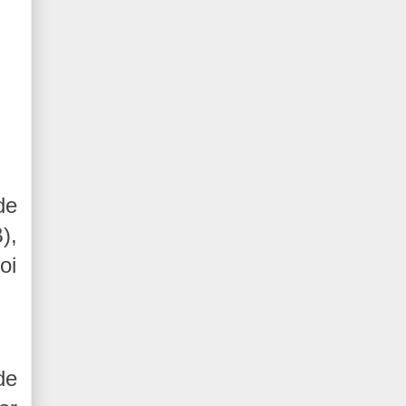
de
),
oi
de