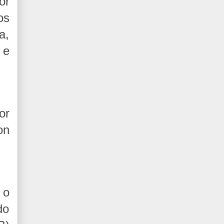
or
os
a,
 e
or
on
 o
do