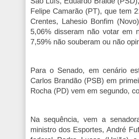
São Luís, Eduardo Braide (PSD)
Felipe Camarão (PT), que tem 2
Crentes, Lahesio Bonfim (Novo
5,06% disseram não votar em n
7,59% não souberam ou não opi
Para o Senado, em cenário est
Carlos Brandão (PSB) em primei
Rocha (PD) vem em segundo, c
Na sequência, vem a senador
ministro dos Esportes, André F