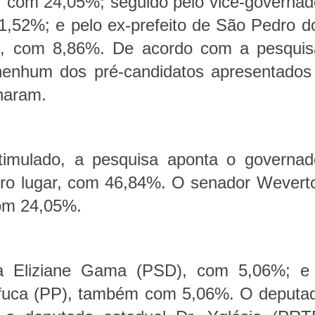
, com 24,05%; seguido pelo vice-governad
1,52%; e pelo ex-prefeito de São Pedro d
), com 8,86%. De acordo com a pesquis
enhum dos pré-candidatos apresentados
naram.
imulado, a pesquisa aponta o governad
ro lugar, com 46,84%. O senador Wevert
om 24,05%.
a Eliziane Gama (PSD), com 5,06%; e
ufuca (PP), também com 5,06%. O deputa